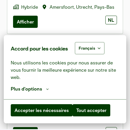
Hybride
Amersfoort
,
Utrecht
,
Pays-Bas
NL
Afficher
Accord pour les cookies
Français
Senior Financial Controller
Hybride
Amersfoort
,
Utrecht
,
Pays-Bas
Nous utilisons les cookies pour nous assurer de 
vous fournir la meilleure expérience sur notre site 
NL
web.
Afficher
Plus d'options
Stage Communication & Marketing (3)
Accepter les nécessaires
Tout accepter
Sur site
Paris
,
Île-de-France
,
France