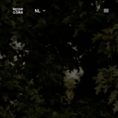
Overslaan
naar
NL
Homepagina
content